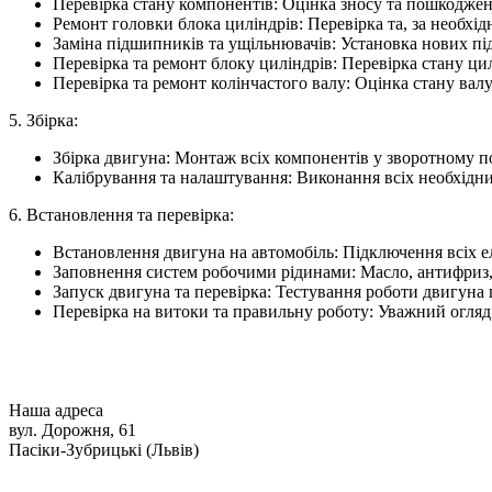
Перевірка стану компонентів: Оцінка зносу та пошкоджен
Ремонт головки блока циліндрів: Перевірка та, за необхід
Заміна підшипників та ущільнювачів: Установка нових під
Перевірка та ремонт блоку циліндрів: Перевірка стану цил
Перевірка та ремонт колінчастого валу: Оцінка стану вал
5. Збірка:
Збірка двигуна: Монтаж всіх компонентів у зворотному п
Калібрування та налаштування: Виконання всіх необхідни
6. Встановлення та перевірка:
Встановлення двигуна на автомобіль: Підключення всіх ел
Заповнення систем робочими рідинами: Масло, антифриз, 
Запуск двигуна та перевірка: Тестування роботи двигуна 
Перевірка на витоки та правильну роботу: Уважний огляд
Наша адреса
вул. Дорожня, 61
Пасіки-Зубрицькі (Львів)