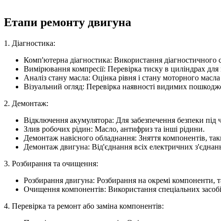
Етапи ремонту двигуна
1. Діагностика:
Комп'ютерна діагностика: Використання діагностичного с
Вимірювання компресії: Перевірка тиску в циліндрах для
Аналіз стану масла: Оцінка рівня і стану моторного масл
Візуальний огляд: Перевірка наявності видимих пошкодж
2. Демонтаж:
Відключення акумулятора: Для забезпечення безпеки під ч
Злив робочих рідин: Масло, антифриз та інші рідини.
Демонтаж навісного обладнання: Зняття компонентів, так
Демонтаж двигуна: Від'єднання всіх електричних з'єднань,
3. Розбирання та очищення:
Розбирання двигуна: Розбирання на окремі компоненти, та
Очищення компонентів: Використання спеціальних засобів 
4. Перевірка та ремонт або заміна компонентів: