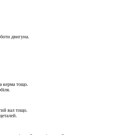
оботи двигуна.
а керма тощо.
біля.
тий вал тощо.
деталей.