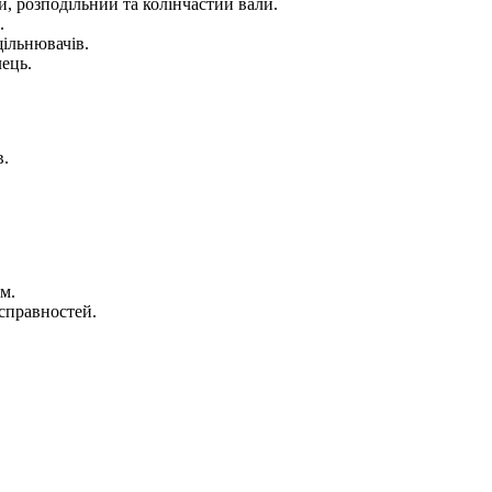
, розподільний та колінчастий вали.
.
щільнювачів.
лець.
в.
м.
есправностей.