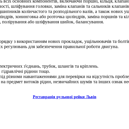
ь всіх основних компонентів, включаючи поршні, кільця, клапани
ності, шліфування головки, заміна клапанів та сальників клапанів
шипників колінчастого та розподільного валів, а також нових у
індрів, хонинговка або розточка циліндрів, заміна поршнів та кі
у, полірування або шліфування шийок, балансування.
орядку з використанням нових прокладок, ущільнювачів та болті
х регулювань для забезпечення правильної роботи двигуна.
ектричних з'єднань, трубок, шлангів та кріплень.
гідравлічні рідини тощо.
під різними навантаженнями для перевірки на відсутність пробле
 на предмет витоків рідин, незвичайних шумів та інших ознак н
Реставрація рульової рейки Львів