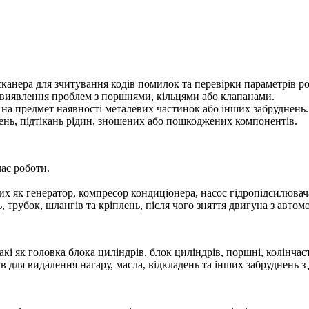
канера для зчитування кодів помилок та перевірки параметрів р
 виявлення проблем з поршнями, кільцями або клапанами.
а на предмет наявності металевих частинок або інших забруднень.
ень, підтікань рідин, зношених або пошкоджених компонентів.
ас роботи.
их як генератор, компресор кондиціонера, насос гідропідсилювач
 трубок, шлангів та кріплень, після чого зняття двигуна з автомо
кі як головка блока циліндрів, блок циліндрів, поршні, колінчас
для видалення нагару, масла, відкладень та інших забруднень з 